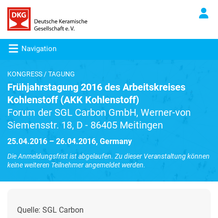
Navigation
KONGRESS / TAGUNG
Frühjahrstagung 2016 des Arbeitskreises
Kohlenstoff (AKK Kohlenstoff)
Forum der SGL Carbon GmbH, Werner-von
Siemensstr. 18, D - 86405 Meitingen
25.04.2016 – 26.04.2016, Germany
Die Anmeldungsfrist ist abgelaufen. Zu dieser Veranstaltung können
keine weiteren Teilnehmer angemeldet werden.
Quelle: SGL Carbon