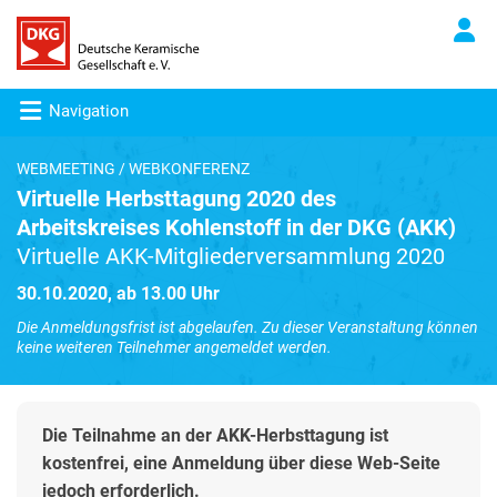
Navigation
WEBMEETING / WEBKONFERENZ
Virtuelle Herbsttagung 2020 des
Arbeitskreises Kohlenstoff in der DKG (AKK)
Virtuelle AKK-Mitgliederversammlung 2020
30.10.2020, ab 13.00 Uhr
Die Anmeldungsfrist ist abgelaufen. Zu dieser Veranstaltung können
keine weiteren Teilnehmer angemeldet werden.
Die Teilnahme an der AKK-Herbsttagung ist
kostenfrei, eine Anmeldung über diese Web-Seite
jedoch erforderlich.