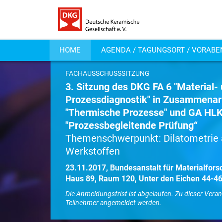
HOME
AGENDA / TAGUNGSORT / VORAB
FACHAUSSCHUSSSITZUNG
3. Sitzung des DKG FA 6 "Material-
Prozessdiagnostik" in Zusammenar
"Thermische Prozesse" und GA HLK
"Prozessbegleitende Prüfung“
Themenschwerpunkt: Dilatometrie
Werkstoffen
23.11.2017, Bundesanstalt für Materialfor
Haus 89, Raum 120, Unter den Eichen 44-46,
Die Anmeldungsfrist ist abgelaufen. Zu dieser Vera
Teilnehmer angemeldet werden.