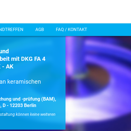
ENDTREFFEN
AGB
FAQ / KONTAKT
 und
beit mit DKG FA 4
 - AK
 an keramischen
schung und -prüfung (BAM),
 D - 12203 Berlin
nstaltung können keine weiteren