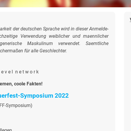
rkeit der deutschen Sprache wird in dieser Anmelde-
ichzeitige Verwendung weiblicher und maennlicher
enerische Maskulinum verwendet. Saemtliche
chermaßen für alle Geschlechter.
 e v e l n e t w o r k
emen, coole Fakten!
euerfest-Symposium 2022
FFF-Symposium)
legen,