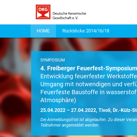
HOME
Rückblicke 2014/16/18
SYMPOSIUM
4. Freiberger Feuerfest-Symposiu
Entwicklung feuerfester Werkstoffe
Umgang mit notwendigen und verfü
Feuerfeste Baustoffe in wasserstof
Atmosphäre)
25.04.2022 – 27.04.2022, Tivoli, Dr.-Külz-S
Die Anmeldungsfrist ist abgelaufen. Zu dieser Vera
Teilnehmer angemeldet werden.