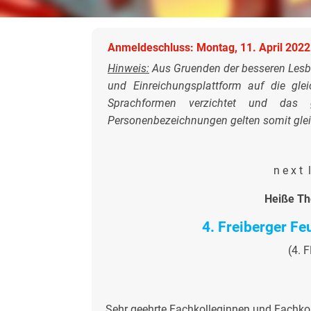
Anmeldeschluss: Montag, 11. April 2022
Hinweis:
Aus Gruenden der besseren Lesba
und Einreichungsplattform auf die gle
Sprachformen verzichtet und das g
Personenbezeichnungen gelten somit glei
n e x t l
Heiße Th
4. Freiberger F
(4. 
Sehr geehrte Fachkolleginnen und Fachkol