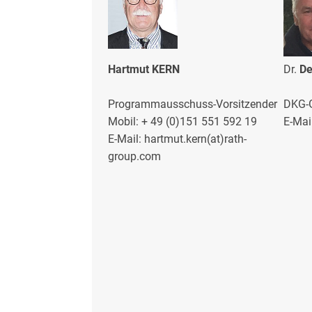
Hartmut KERN
Dr.
De
Programmausschuss-Vorsitzender
DKG-G
Mobil: + 49 (0)151 551 592 19
E-Mai
E-Mail: hartmut.kern(at)rath-
group.com