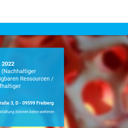
m 2022
 (Nachhaltiger
gbaren Ressourcen /
fhaltiger
traße 3, D - 09599 Freiberg
nstaltung können keine weiteren